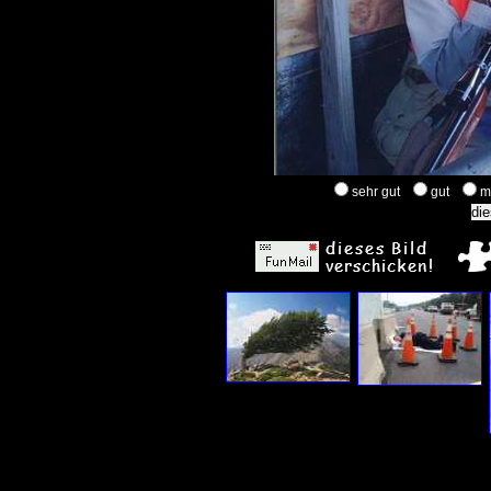
sehr gut
gut
m