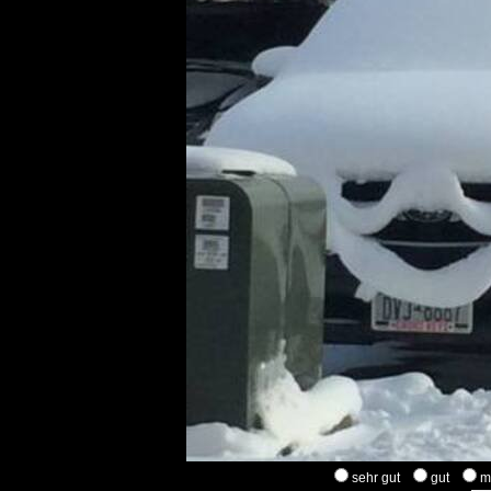
sehr gut
gut
m