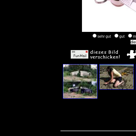
sehr gut
gut
m