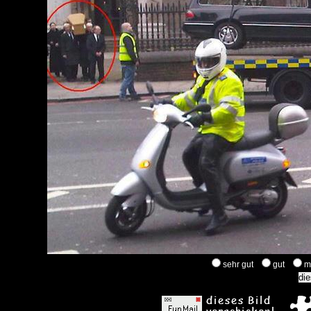
sehr gut
gut
m