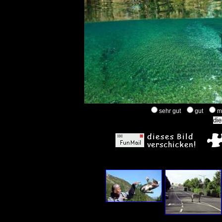
sehr gut
gut
m